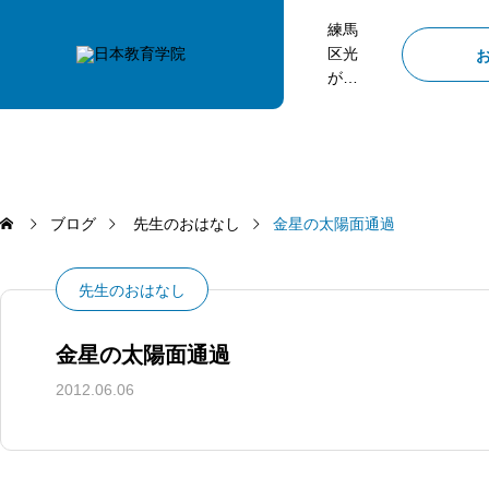
練馬
区光
が
丘、
武蔵
関、
桜台
にあ
る塾
ブログ
先生のおはなし
金星の太陽面通過
日本
教育
先生のおはなし
学院
金星の太陽面通過
2012.06.06