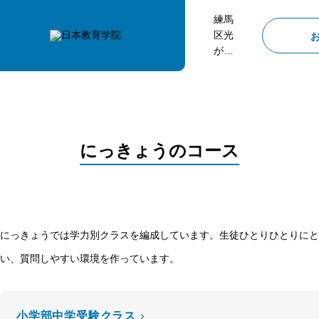
練馬
区光
が
丘、
武蔵
関、
桜台
にあ
る塾
にっきょうのコース
日本
教育
学院
にっきょうでは学力別クラスを編成しています。生徒ひとりひとりにと
い、質問しやすい環境を作っています。
小学部中学受験クラス