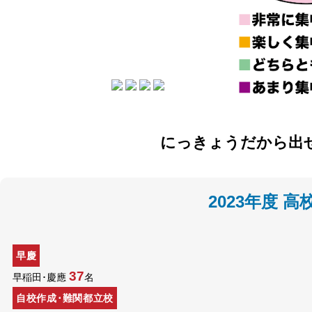
にっきょうだから出
2023年度 高
早慶
37
早稲田･慶應
名
自校作成･難関都立校