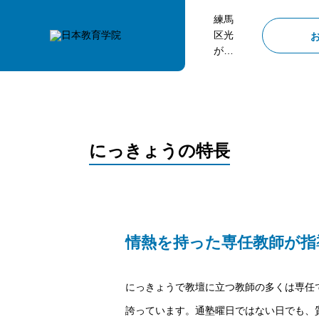
練馬
区光
が
丘、
武蔵
関、
桜台
にあ
る塾
にっきょうの特長
日本
教育
学院
情熱を持った専任教師が指
にっきょうで教壇に立つ教師の多くは専任
誇っています。通塾曜日ではない日でも、