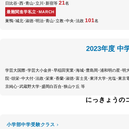
21
日比谷･西･青山･立川･新宿等
名
最難関進学私立･MARCH
101
巣鴨･城北･淑徳･明治･青山･立教･中央･法政
名
2023年度 中
学芸大国際･学芸大小金井･早稲田実業･海城･豊島岡･浦和明の星･明
院･頌栄･中大付･法政･栄東･香蘭･淑徳･富士見･東洋大学･光塩･東京
京純心･武蔵野大学･盛岡白百合･狭山ケ丘 等
にっきょうの
小学部中学受験クラス