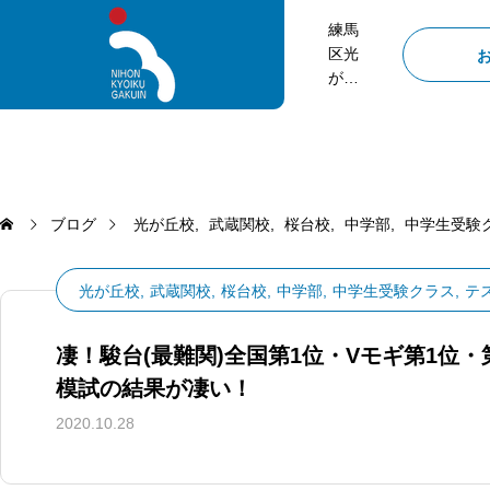
練馬
区光
が
丘、
武蔵
関、
桜台
にあ
る塾
ブログ
光が丘校
武蔵関校
桜台校
中学部
中学生受験
日本
教育
光が丘校
武蔵関校
桜台校
中学部
中学生受験クラス
テ
学院
凄！駿台(最難関)全国第1位・Vモギ第1位
模試の結果が凄い！
2020.10.28