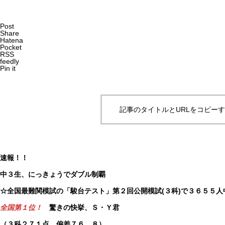
Post
Share
Hatena
Pocket
RSS
feedly
Pin it
記事のタイトルとURLをコピー
速報！！
中３生、にっきょうでダブル制覇
☆全国最難関模試の「駿台テスト」第２回公開模試(３科)で３６５５人
全国第１位！
驚きの快挙、Ｓ・Ｙ君
（３科２７１点 偏差７６．８）