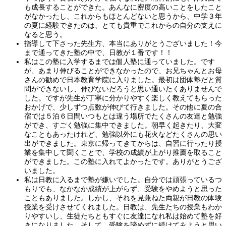
も成長することができた。あんなに密度の高いことをしたこと
がなかったし、これからもほとんどないと思うから、中学３年
の夏に経験できたのは、とても貴重でこれからの自分の支えに
なると思う。
指導して下さった先生方、本当にありがとうございました！今
まで通ってきた塾の中で、日教が１番です！！
私はこの塾に入学するまでは個人塾に通っていました。です
が、あまり伸びることができなかったので、お兄ちゃんとお母
さんの勧めで日本教育学院に入りました。最初は団体塾だと質
問ができないし、伸びないだろうと思い通いたくありませんで
した。ですが先生が丁寧に分かりやすく楽しく教えてもらった
おかげで、少しずつ点数が伸びて行きました。その他に夏の合
宿では５泊６日間いつもとは違う場所でたくさんの友達と勉強
ができ、すごく勉強に集中できました。朝早く起きたり、大変
なこともあったけれど、勉強以外にも花火などたくさんの思い
出ができました。東京に帰ってきてからは、自習に行ったり授
業を集中して聞くことで、学校の成績が上がり推薦を取ること
ができました。この塾に入れてよかったです。ありがとうござ
いました。
私は日教に入るまで塾が嫌いでした。自分では頑張っているつ
もりでも、なかなか成績が上がらず、受験をやめようと思った
こともありました。しかし、それを見兼ねた両親が日教の体験
授業を受けさせてくれました。日教は、先生たちの授業もわか
りやすいし、生徒たちともすぐに友達になれ私は始めて塾を好
きになりました。そして、受験を諦めずに続けてみようと思い