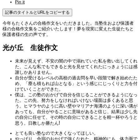
Pin it
記事のタイトルとURLをコピーする
今年もたくさんの合格作文をいただきました。当塾生および保護者
様の合格作文集をご紹介いたします！夢を現実に変えた生徒たちと
保護者様の生の声です。
光が丘 生徒作文
未来が見えず、不安の闇の中で溺れていた私を救い出してくれ
た、こんな私でもできると光を見せてくれたにっきょうには感
謝しかありません。
自分が受けるレベルの高校の過去問を早い段階で解き始めたた
め、「塵も積もれば山となる」という感じにじっくりと力を付
けていくことができた。
僕は、この塾のおかげで自分を信じることができるようになっ
た。この先、努力をしなければいけない場面は多くあると思
う。ヒマラヤのように高い壁やマリアナ海溝のように深い溝が
あっても、自分がやることに意味があると信じ、結果は少し先
の自分に任せて、その時の自分にできることを精一杯やろうと
!
思う。日教しか勝たん
とても良い塾なので大きくなってほしい。
やっぱり、合宿のおかげで強くなれた。精神的にも、体力面で