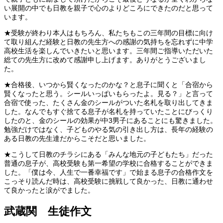
い展開の中でも日教を親子で心のよりどころにできたのだと思って
います。
★受験が終わり本人はもちろん、私たちもこの三年間の目標に向け
て取り組んだ経験と日教の先生方への感謝の気持ちを忘れずに中学
高校生活を楽しんでいきたいと思います。三年間ご指導いただいた
総ての先生方に改めて感謝申し上げます。ありがとうございまし
た。
★合格後、いつから賢くなったのかな？と息子に聞くと「合宿から
賢くなったと思う。シールいっぱいもらったよ。見る？」と言って
合宿で使った、たくさん金のシールがついた名札を取り出してきま
した。なんでもすぐ捨てる息子が名札を持っていたことにびっくり
したのと、金のシールの効果が中
3
男子にあることにも驚きました。
勉強だけではなく、子どものやる気の引き出し方は、長年の経験の
ある日教の先生達だからこそだと思いました。
★こうして日教のチラシにある「みんな地元の子どもたち」だった
普通の息子が、高校受験も第一希望の学校に合格することができま
した。「僕は今、人生で一番幸福です」で始まる息子の合格作文を
こっそり読んだ時は、高校受験に挑戦して良かった、日教に通わせ
て良かったと涙がでました。
武蔵関 生徒作文