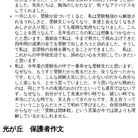
ました。先生たちは、勉強のしかたなど、色々なアドバイスを
してくれました。
一月に入り、受験が近づいてくると、私は受験勉強から解放さ
れるうれしさと、受験生じゃなくなり、友達と会えなくなるさ
みしさが入り混じり、とても複雑な気持ちになりました。こん
なことを思うなんて、五年生のころの私には想像もつかなかっ
たと思います。激励会で私は、今まで努力して積み上げてきた
四年間の成果の全てを受験で出しきろうと決めました。そうし
て私は、志望校の合格を勝ちとることができました。 私は、
これからの中学校生活でも、諦めない心を大切にしていきたい
と思います。
私は、今年度の受験生の中で一番幸せな受験生だと思います。
なぜなら、もうすぐ受験だから焦るだとか、全くなかったから
です。むしろ、こんな経験人生に少ししかないのだから自分ら
しく楽しもう、とそう思っていました。そう思いながら眺めた
のは、同じクラスの友達のおかげだといっても過言ではないで
す。なぜなら、自分がそして友達が辛い時でも、嬉しい時でも
本当にどんな時でも、支え合ってきたからです。支え合うって
こういうことなんだとそこで初めて学びました。合宿当時は分
からなかった「受験は団体戦」という言葉が今では誰よりも理
解しているかもしれません。
光が丘 保護者作文