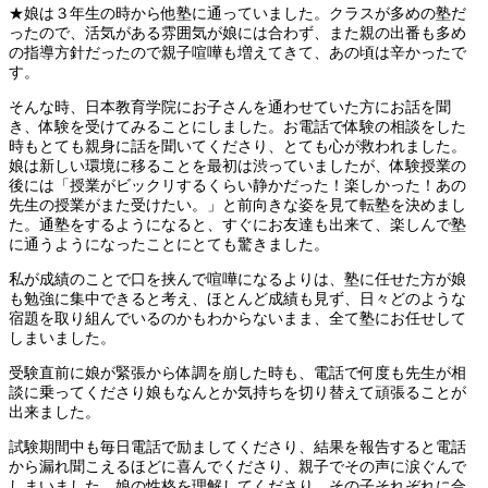
★娘は３年生の時から他塾に通っていました。クラスが多めの塾だ
ったので、活気がある雰囲気が娘には合わず、また親の出番も多め
の指導方針だったので親子喧嘩も増えてきて、あの頃は辛かったで
す。
そんな時、日本教育学院にお子さんを通わせていた方にお話を聞
き、体験を受けてみることにしました。お電話で体験の相談をした
時もとても親身に話を聞いてくださり、とても心が救われました。
娘は新しい環境に移ることを最初は渋っていましたが、体験授業の
後には「授業がビックリするくらい静かだった！楽しかった！あの
先生の授業がまた受けたい。」と前向きな姿を見て転塾を決めまし
た。通塾をするようになると、すぐにお友達も出来て、楽しんで塾
に通うようになったことにとても驚きました。
私が成績のことで口を挟んで喧嘩になるよりは、塾に任せた方が娘
も勉強に集中できると考え、ほとんど成績も見ず、日々どのような
宿題を取り組んでいるのかもわからないまま、全て塾にお任せして
しまいました。
受験直前に娘が緊張から体調を崩した時も、電話で何度も先生が相
談に乗ってくださり娘もなんとか気持ちを切り替えて頑張ることが
出来ました。
試験期間中も毎日電話で励ましてくださり、結果を報告すると電話
から漏れ聞こえるほどに喜んでくださり、親子でその声に涙ぐんで
しまいました。娘の性格を理解してくださり、その子それぞれに合