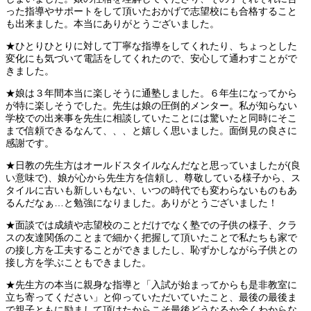
った指導やサポートをして頂いたおかげで志望校にも合格すること
も出来ました。本当にありがとうございました。
★ひとりひとりに対して丁寧な指導をしてくれたり、ちょっとした
変化にも気づいて電話をしてくれたので、安心して通わすことがで
きました。
★娘は３年間本当に楽しそうに通塾しました。６年生になってから
が特に楽しそうでした。先生は娘の圧倒的メンター。私が知らない
学校での出来事を先生に相談していたことには驚いたと同時にそこ
まで信頼できるなんて、、、と嬉しく思いました。面倒見の良さに
感謝です。
★日教の先生方はオールドスタイルなんだなと思っていましたが
(
良
い意味で
)
、娘が心から先生方を信頼し、尊敬している様子から、ス
タイルに古いも新しいもない、いつの時代でも変わらないものもあ
るんだなぁ
…
と勉強になりました。ありがとうございました！
★面談では成績や志望校のことだけでなく塾での子供の様子、クラ
スの友達関係のことまで細かく把握して頂いたことで私たちも家で
の接し方を工夫することができましたし、恥ずかしながら子供との
接し方を学ぶこともできました。
★先生方の本当に親身な指導と「入試が始まってからも是非教室に
立ち寄ってください」と仰っていただいていたこと、最後の最後ま
で親子ともに励まして頂けたからこそ最後どうなるか全くわからな