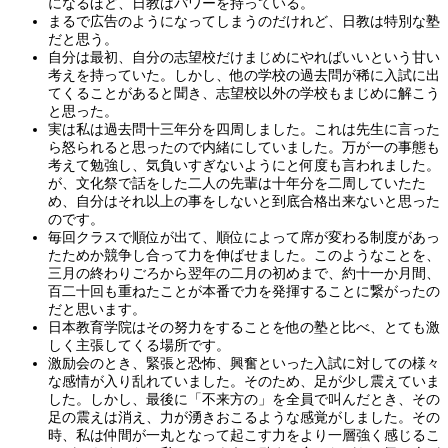
になるほど、日教はパワーを持っている。
まるで広告のようになってしまうのだけれど、日教は特別な塾
だと思う。
自分は最初、自分の志望校だけまじめにやればいいという甘い
考えを持っていた。しかし、他の学校の過去問が稀に入試に出
てくることがあると聞き、志望校以外の学校もまじめに解こう
と思った。
実は私は過去問十三年分を四周しました。これは先生に言った
ら怒られると思ったので内緒にしていました。万が一の事態も
考えて勉強し、気負いすぎないようにと何度も言われました。
が、文化祭で話をした二人の先輩は十年分を二周していたた
め、自分はそれ以上の事をしないと到底合格出来ないと思った
のです。
毎回クラスで順位が出て、順位によって席が変わる制度があっ
たためか競争し合って力を伸ばせました。このようなことを、
三月の終わりごろから翌年の二月の初めまで、約十一か月間、
百二十回も重ねたことが本番で力を発揮することに繋がったの
だと思います。
日本教育学院はその努力をすることを他の塾と比べ、とても激
しく主張してくる場所です。
激励会のとき、緊張と恐怖、興奮といった入試に対しての様々
な感情が入り乱れていました。そのため、足が少し震えていま
した。しかし、最後に「不来方の」を全員で叫んだとき、その
足の震えは消え、力が湧きおこるような感覚がしました。その
時、私は仲間が一丸となって起こす力をより一層強く感じるこ