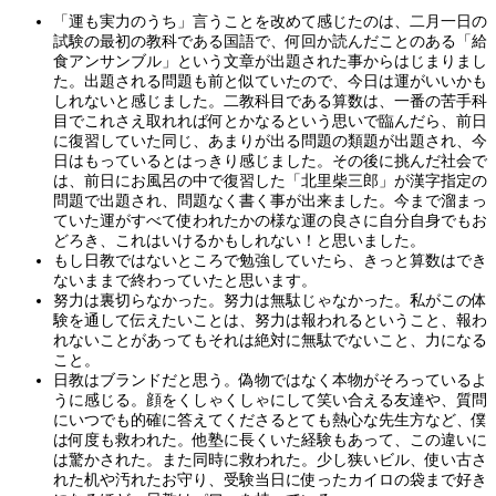
「運も実力のうち」言うことを改めて感じたのは、二月一日の
試験の最初の教科である国語で、何回か読んだことのある「給
食アンサンブル」という文章が出題された事からはじまりまし
た。出題される問題も前と似ていたので、今日は運がいいかも
しれないと感じました。二教科目である算数は、一番の苦手科
目でこれさえ取れれば何とかなるという思いで臨んだら、前日
に復習していた同じ、あまりが出る問題の類題が出題され、今
日はもっているとはっきり感じました。その後に挑んだ社会で
は、前日にお風呂の中で復習した「北里柴三郎」が漢字指定の
問題で出題され、問題なく書く事が出来ました。今まで溜まっ
ていた運がすべて使われたかの様な運の良さに自分自身でもお
どろき、これはいけるかもしれない！と思いました。
もし日教ではないところで勉強していたら、きっと算数はでき
ないままで終わっていたと思います。
努力は裏切らなかった。努力は無駄じゃなかった。私がこの体
験を通して伝えたいことは、努力は報われるということ、報わ
れないことがあってもそれは絶対に無駄でないこと、力になる
こと。
日教はブランドだと思う。偽物ではなく本物がそろっているよ
うに感じる。顔をくしゃくしゃにして笑い合える友達や、質問
にいつでも的確に答えてくださるとても熱心な先生方など、僕
は何度も救われた。他塾に長くいた経験もあって、この違いに
は驚かされた。また同時に救われた。少し狭いビル、使い古さ
れた机や汚れたお守り、受験当日に使ったカイロの袋まで好き