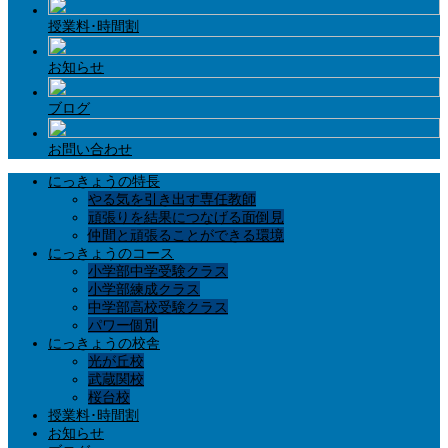
授業料･時間割
お知らせ
ブログ
お問い合わせ
にっきょうの特長
やる気を引き出す専任教師
頑張りを結果につなげる面倒見
仲間と頑張ることができる環境
にっきょうのコース
小学部中学受験クラス
小学部練成クラス
中学部高校受験クラス
パワー個別
にっきょうの校舎
光が丘校
武蔵関校
桜台校
授業料･時間割
お知らせ