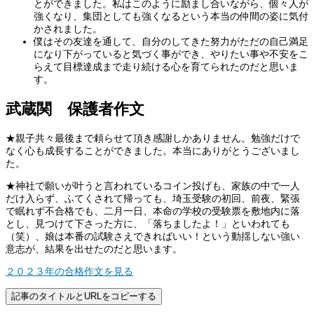
とができました。私はこのように励まし合いながら、個々人が
強くなり、集団としても強くなるという本当の仲間の姿に気付
かされました。
僕はその友達を通して、自分のしてきた努力がただの自己満足
になり下がっていると気づく事ができ、やりたい事や不安をこ
らえて目標達成まで走り続ける心を育てられたのだと思いま
す。
武蔵関 保護者作文
★親子共々最後まで頼らせて頂き感謝しかありません。勉強だけで
なく心も成長することができました。本当にありがとうございまし
た。
★神社で願いが叶うと言われているコイン投げも、家族の中で一人
だけ入らず、ふてくされて帰っても、埼玉受験の初回、前夜、緊張
で眠れず不合格でも、二月一日、本命の学校の受験票を敷地内に落
とし、見つけて下さった方に、「落ちましたよ！」といわれても
（笑）、娘は本番の試験さえできればいい！という動揺しない強い
意志が、結果を出せたのだと思います。
２０２３年の合格作文を見る
記事のタイトルとURLをコピーする